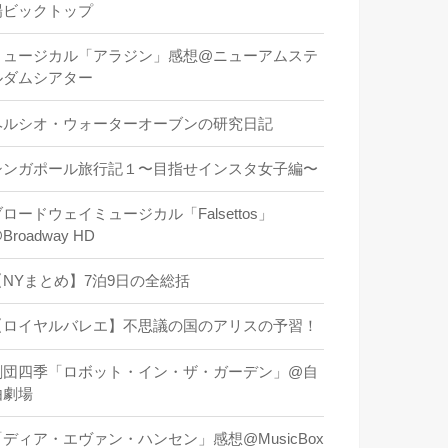
場ビックトップ
ミュージカル「アラジン」感想@ニューアムステ
ルダムシアター
ヘルシオ・ウォーターオーブンの研究日記
シンガポール旅行記１〜目指せインスタ女子編〜
ロードウェイミュージカル「Falsettos」
Broadway HD
【NYまとめ】7泊9日の全総括
【ロイヤルバレエ】不思議の国のアリスの予習！
劇団四季「ロボット・イン・ザ・ガーデン」@自
由劇場
「ディア・エヴァン・ハンセン」感想@MusicBox