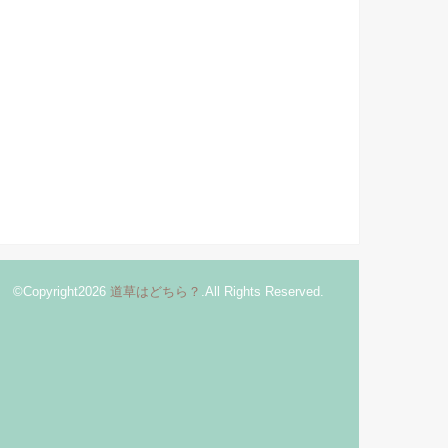
©Copyright2026
道草はどちら？
.All Rights Reserved.