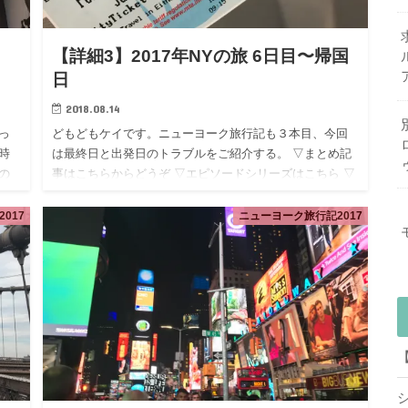
【詳細3】2017年NYの旅 6日目〜帰国
日
2018.08.14
っ
どもどもケイです。ニューヨーク旅行記も３本目、今回
時
は最終日と出発日のトラブルをご紹介する。 ▽まとめ記
の
事はこちらからどうぞ ▽エピソードシリーズはこちら ▽
の
ミュージカル感想シリーズはこちら ６日目★思い残した
ことをする日…
017
ニューヨーク旅行記2017