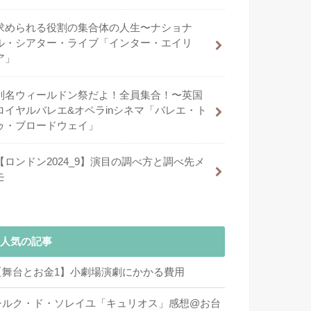
求められる役割の集合体の人生〜ナショナ
ル・シアター・ライブ「インター・エイリ
ア」
別名ウィールドン祭だよ！全員集合！〜英国
ロイヤルバレエ&オペラinシネマ「バレエ・ト
ゥ・ブロードウェイ」
【ロンドン2024_9】演目の調べ方と調べ先メ
モ
人気の記事
【舞台とお金1】小劇場演劇にかかる費用
シルク・ド・ソレイユ「キュリオス」感想@お台