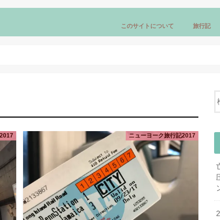
このサイトについて
旅行記
ロンドン旅行
ウィーン＆
シンガポー
ニューヨー
017
ニューヨーク旅行記2017