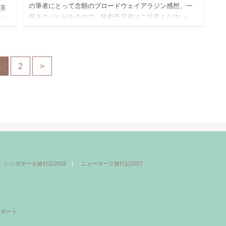
の筆者にとって念願のブロードウェイアラジン感想。一
演
部ネタバレがあるので、観劇予定者はご注意ください。
が
ストーリーや楽曲に対しての思い、実際の舞台ナンバー
す！
映像は予習編をどうぞ…
1
2
>
シンガポール旅行記2018
ニューヨーク旅行記2017
レポート