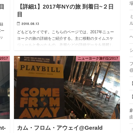
日目
【詳細1】2017年NYの旅 到着日~２日
目
2018.08.13
録
パー
どもどもケイです。こちらのページでは、2017年ニュー
ッ
ヨークの旅の詳細をご紹介する。主に移動のタイムスケ
ジュールと食べたもの、衣服などの詳細データを掲載し
ている。めっちゃ長いです。しかし、私はこういう記録
を読みたかったん…
017
ニューヨーク旅行記2017
ブ
@
t-
カム・フロム・アウェイ@Gerald