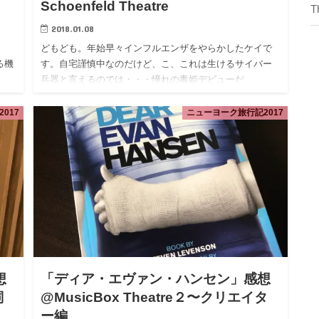
Schoenfeld Theatre
T
2018.01.08
どもども。年始早々インフルエンザをやらかしたケイで
る機
す。自宅謹慎中なのだけど、こ、これは生けるサイバー
兵器と言えるのでは・・・憧れの毒姫デビューだ
、
ぜ・・・。 皆様におかれましても、加湿器や暖房など文
明の利器を十二分に活用さ…
017
ニューヨーク旅行記2017
想
「ディア・エヴァン・ハンセン」感想
詞
@MusicBox Theatre‎２〜クリエイタ
ー編