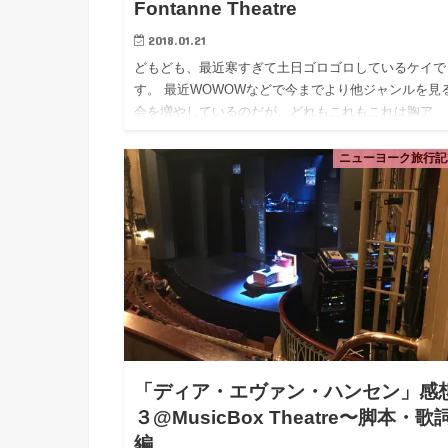
Fontanne Theatre
2018.01.21
どもども、最近寒すぎて土日ゴロゴロしているケイで
す。 最近WOWOWなどで今までより他ジャンルを見
会を増やしているのだが、どれもこれもこれは胸ア
ツ・・・となる。歳をとると涙もろくなるというけど
同じく萌えもろくなるの…
ニューヨーク旅行記2
「ディア・エヴァン・ハンセン」感
３@MusicBox Theatre〜脚本・歌
編‎