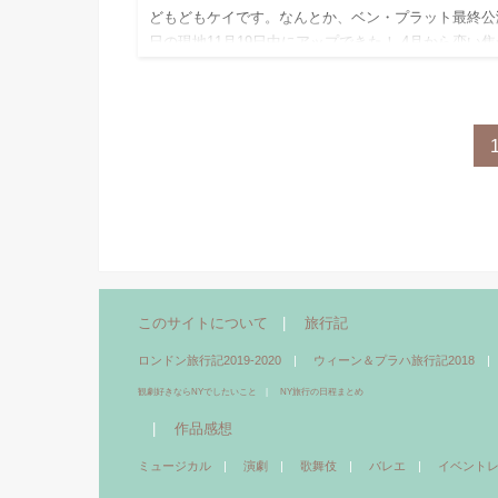
どもどもケイです。なんとか、ベン・プラット最終公
日の現地11月19日中にアップできた！ 4月から恋い焦
れてきたDear Evan Hansenを無事観劇できた記録で
改めて感無量！！ SNS時代の孤独がテーマの本作…
このサイトについて
旅行記
ロンドン旅行記2019-2020
ウィーン＆プラハ旅行記2018
観劇好きならNYでしたいこと
NY旅行の日程まとめ
作品感想
ミュージカル
演劇
歌舞伎
バレエ
イベント