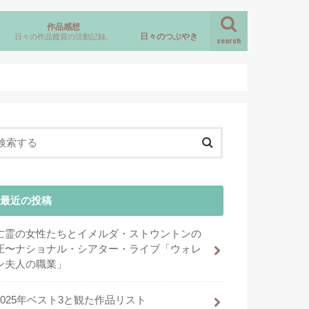
作品感想
日々のつぶやき
日々の作品鑑賞の活動記録。
search
ミュージカル
演劇
歌舞伎
バレエ
イベントレポート
記2019-2020
プラハ旅行記2018
ル旅行記2018
ク旅行記2017
観劇好きならNYでしたいこと
NY旅行の日程まとめ
最近の投稿
亡霊の女性たちとイメルダ・ストウントンの
圧〜ナショナル・シアター・ライブ「ウォレ
ン夫人の職業」
2025年ベスト3と観た作品リスト