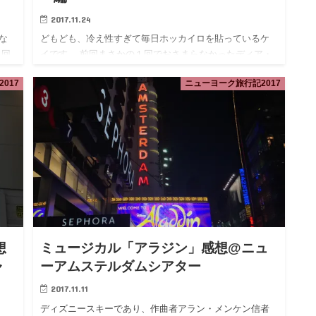
2017.11.24
な
どもども、冷え性すぎて毎日ホッカイロを貼っているケ
３回
イです。 前回まさかの１回でおさまらなかったディア・
下
エヴァン・ハンセンの感想の続きを行きたい。 今回はス
017
ニューヨーク旅行記2017
最
タッフ編。 前回はこちら。 現代を反映した脚本・曲 演
劇作品として…
想
ミュージカル「アラジン」感想@ニュ
ャ
ーアムステルダムシアター
2017.11.11
ディズニースキーであり、作曲者アラン・メンケン信者