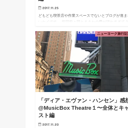
2017.11.25
どもども喫茶店や作業スペースでないとブログが進ま
いケイです。 前回前々回とまさかの愛が溢れすぎて
に別れてしまった、ディア・エヴァン・ハンセン（以
ニューヨーク旅行記2
DEH）の感想の完結編！ アイキャッチの写真は2階席
前列からのステ…
「ディア・エヴァン・ハンセン」感
@MusicBox Theatre‎１〜全体とキ
スト編
2017.11.20